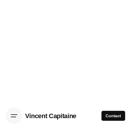
Skip
to
content
Vincent Capitaine
Contact