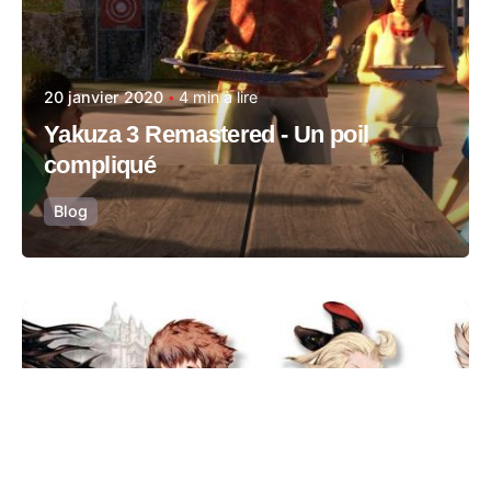
20 janvier 2020
4 min à lire
Yakuza 3 Remastered - Un poil
compliqué
Blog
Posté par
Vincent Capitaine